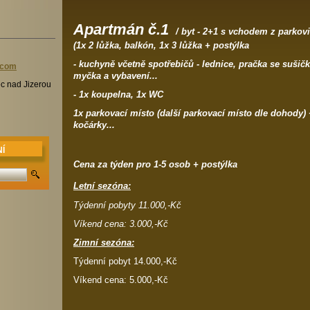
Apartmán č.1
/ byt - 2+1 s vchodem z parkov
(1x 2 lůžka, balkón, 1x 3 lůžka + postýlka
- kuchyně včetně spotřebičů - lednice, pračka se sušič
l.com
myčka a vybavení...
c nad Jizerou
- 1x koupelna, 1x WC
1x parkovací místo (další parkovací místo dle dohody) +
kočárky...
Í
Cena za týden pro 1-5 osob + postýlka
Letní sezóna:
Týdenní pobyty 11.000,-Kč
Víkend cena: 3.000,-Kč
Zimní sezóna:
Týdenní pobyt 14.000,-Kč
Víkend cena: 5.000,-Kč