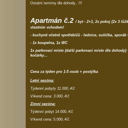
Ostatní termíny dle dohody...!!!
Apartmán č.2
/ byt - 2+1, 2x pokoj (2x 3 lů
vlastním vchodem!
- kuchyně včetně spotřebičů - lednice, sušička, sporák 
- 1x koupelna, 1x WC
1x parkovací místo (další parkovací místo dle dohody) +
kočárky...
Cena za týden pro 1-5 osob + postýlka
Letní sezóna:
Týdenní pobyty 11.000,-Kč
Víkend cena: 3.000,-Kč
Zimní sezóna:
Týdenní pobyt 14.000,-Kč
Víkend cena: 5.000,-Kč