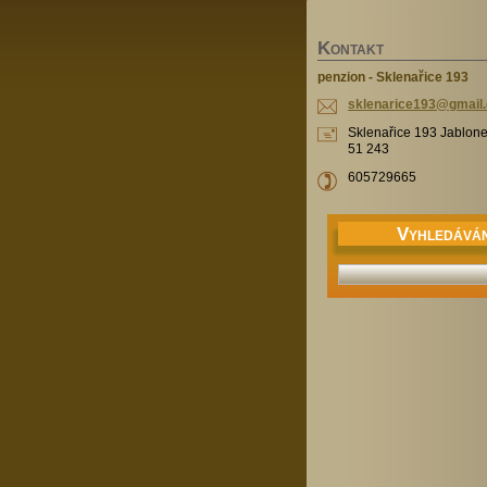
K
ONTAKT
penzion - Sklenařice 193
sklenari
ce193@gm
ai
Sklenařice 193 Jablone
51 243
605729665
V
YHLEDÁVÁN