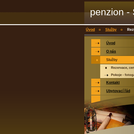
penzion -
Úvod
Služby
Rez
Úvod
O nás
Služby
Rezervace, cen
Pokoje - fotog
Kontakt
Ubytovací řád