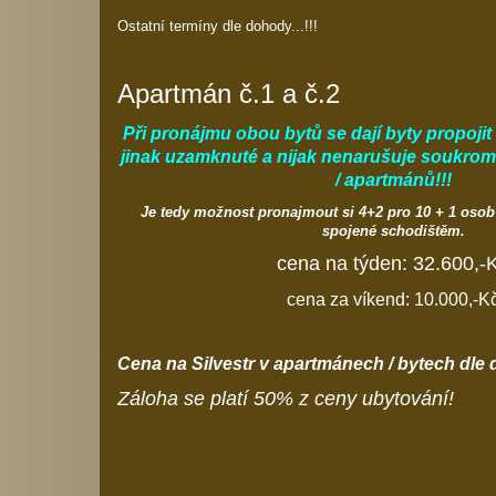
Ostatní termíny dle dohody...!!!
Apartmán č.1 a č.2
Při pronájmu obou bytů se dají byty propojit
jinak uzamknuté a nijak nenarušuje soukrom
/ apartmánů!!!
Je tedy možnost pronajmout si 4+2 pro 10 + 1 oso
spojené schodištěm.
cena na týden: 32.600,-
cena za víkend: 10.000,-K
Cena na Silvestr v apartmánech / bytech dle
Záloha se platí 50% z ceny ubytování!