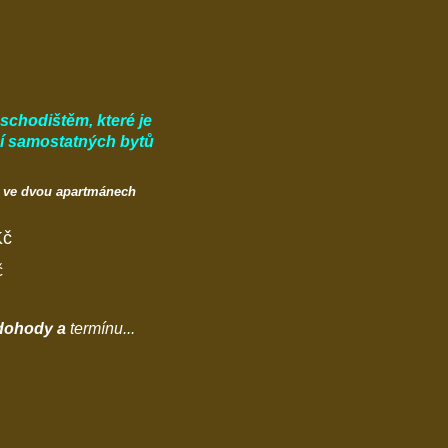
 schodištěm, které je
í samostatných bytů
b ve dvou apartmánech
Kč
č
 dohody a
termínu...