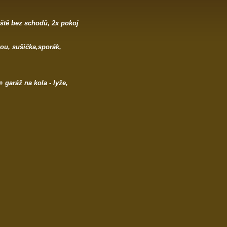
iště bez schodů, 2x pokoj
kou, sušička,sporák,
 garáž na kola - lyže,