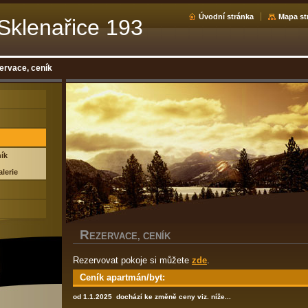
Úvodní stránka
Mapa st
 Sklenařice 193
ervace, ceník
ík
alerie
R
EZERVACE, CENÍK
Rezervovat pokoje si můžete
zde
.
Ceník apartmán/byt:
od 1.1.2025 dochází ke změně ceny viz. níže...