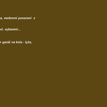
žka, venkovní posezení s
vč. vybavení...
 garáž na kola - lyže,