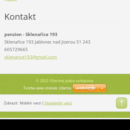
Kontakt
penzion - Sklenařice 193
Sklenařice 193 Jablonec nad Jizerou 51 243
605729665
sklenari
ce193@gm
ail.com
© 2013 Všechna práva vyhrazena.
Tvorba www stránek zdarma
Zobrazit:
Mobilní verzi
|
Standardní verzi